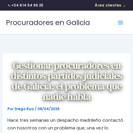
+34 614 54 96 25
Área clientes →
Ir
Procuradores en Galicia
al
contenido
Gestionar procuradores en
distintos partidos judiciales
de Galicia: el problema que
nadie habla
Por
Diego Rua
/
08/04/2026
Hace tres semanas un despacho madrileño contactó
con nosotros con un problema que, una vez lo