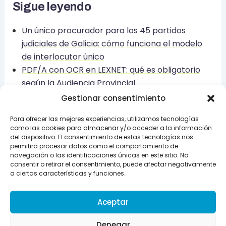
Sigue leyendo
Un único procurador para los 45 partidos
judiciales de Galicia: cómo funciona el modelo
de interlocutor único
PDF/A con OCR en LEXNET: qué es obligatorio
según la Audiencia Provincial
STS 366/2026 sobre usura en financiación al
Gestionar consentimiento
consumo: el criterio del 6+ se extiende y obliga a
Para ofrecer las mejores experiencias, utilizamos tecnologías
revisar carteras desde 2019
como las cookies para almacenar y/o acceder a la información
del dispositivo. El consentimiento de estas tecnologías nos
permitirá procesar datos como el comportamiento de
navegación o las identificaciones únicas en este sitio. No
consentir o retirar el consentimiento, puede afectar negativamente
ANTERIOR
SIGUIENTE
a ciertas características y funciones.
Aceptar
Denegar