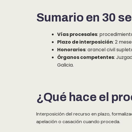
Sumario en 30 s
Vías procesales
: procedimiento
Plazo de interposición
: 2 mese
Honorarios
: arancel civil suple
Órganos competentes
: Juzga
Galicia.
¿Qué hace el pr
Interposición del recurso en plazo, formaliz
apelación o casación cuando proceda.