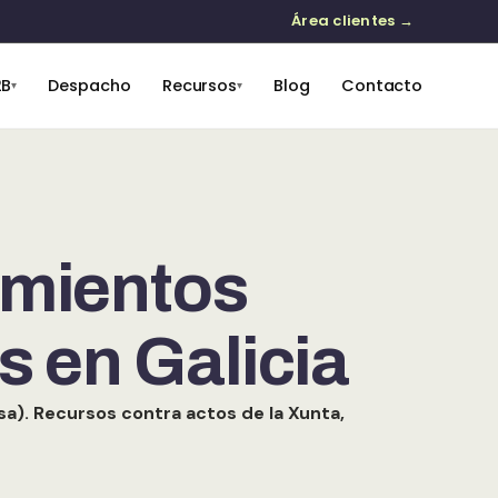
Área clientes →
2B
Despacho
Recursos
Blog
Contacto
▾
▾
imientos
s en Galicia
a). Recursos contra actos de la Xunta,