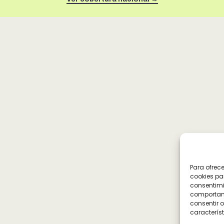
Para ofrec
cookies pa
consentimi
comportami
consentir o
característ