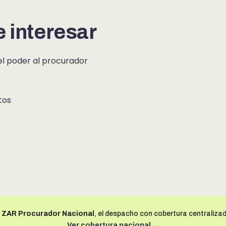
 interesar
el poder al procurador
tos
o
ZAR Procurador Nacional
, el despacho con cobertura centralizad
Ver cobertura nacional →