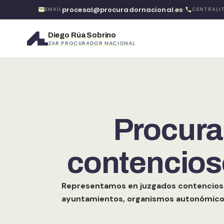
•
procesal@procuradornacional.es
EMAIL
CENTRALI
Diego Rúa Sobrino
ZAR PROCURADOR NACIONAL
Ir
al
contenido
Procura
contencioso
Representamos en juzgados contencioso-a
ayuntamientos, organismos autonómico