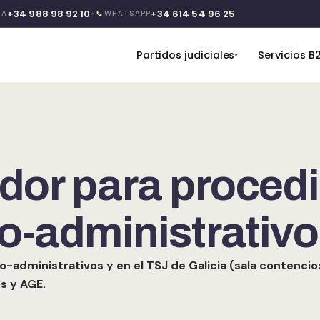
•
+34 988 98 92 10
+34 614 54 96 25
TA
WHATSAPP
Partidos judiciales
Servicios B
▾
dor para proced
-administrativo
dministrativos y en el TSJ de Galicia (sala contencios
s y AGE.