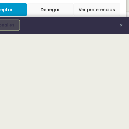
eptar
Denegar
Ver preferencias
Política de cookies
Info Legal
Declaración de accesibilidad
×
nal.es
LEGAL
Aviso legal
Política de privacidad
Política de cookies
Declaración de accesibilidad