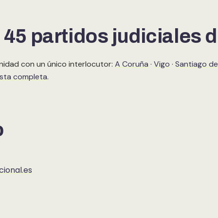
 45 partidos judiciales d
nidad con un único interlocutor:
A Coruña
·
Vigo
·
Santiago d
lista completa
.
o
ional.es