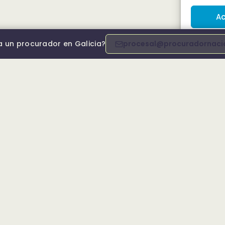
Ac
a un procurador en Galicia?
procesal@procuradornacio
FICINAS
SERVICIOS
 Coruña
Para despachos
ugo
Asesorías internas
 Carballiño (Ourense)
Carteras masivas
igo
Partidos judiciales