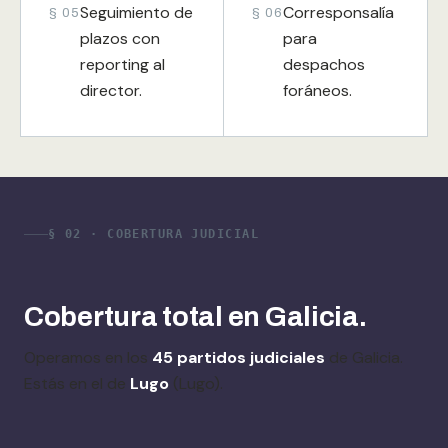
Seguimiento de
Corresponsalía
§ 05
§ 06
plazos con
para
reporting al
despachos
director.
foráneos.
§ 02 · COBERTURA JUDICIAL
Cobertura total en Galicia.
Operamos en los
45 partidos judiciales
de Galicia.
Estás en el de
Lugo
(Lugo).