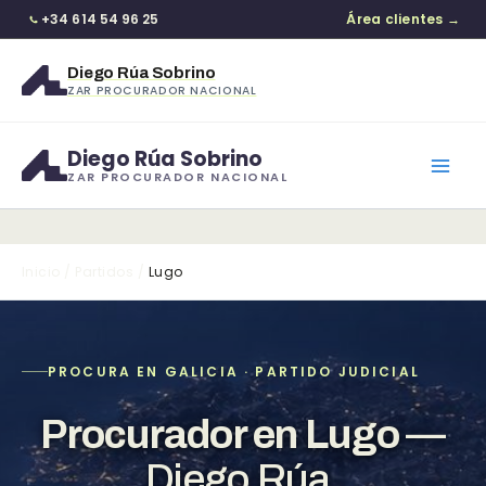
+34 614 54 96 25
Área clientes →
Diego Rúa Sobrino
ZAR PROCURADOR NACIONAL
Ir
Diego Rúa Sobrino
al
ZAR PROCURADOR NACIONAL
contenido
Inicio
/
Partidos
/
Lugo
PROCURA EN GALICIA · PARTIDO JUDICIAL
Procurador en Lugo
—
Diego Rúa.