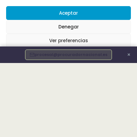
Aceptar
Denegar
Ver preferencias
×
procesal@procuradornacional.es
Política de cookies
Info Legal
Declaración de accesibilidad
OFICINA EN LUGO
Avenida de Ramón Ferreiro, 22,