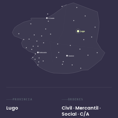
A Coruña
Lugo
Pontevedra
Ourense
PROVINCIA
ÓRDENES
Lugo
Civil · Mercantil ·
Social · C/A