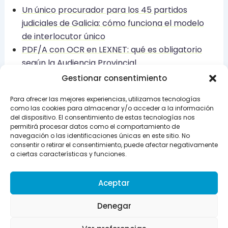
Un único procurador para los 45 partidos
judiciales de Galicia: cómo funciona el modelo
de interlocutor único
PDF/A con OCR en LEXNET: qué es obligatorio
según la Audiencia Provincial
STS 366/2026 sobre usura en financiación al
Gestionar consentimiento
consumo: el criterio del 6+ se extiende y obliga a
Para ofrecer las mejores experiencias, utilizamos tecnologías
revisar carteras desde 2019
como las cookies para almacenar y/o acceder a la información
del dispositivo. El consentimiento de estas tecnologías nos
permitirá procesar datos como el comportamiento de
navegación o las identificaciones únicas en este sitio. No
consentir o retirar el consentimiento, puede afectar negativamente
ANTERIOR
SIGUIENTE
a ciertas características y funciones.
Aceptar
Denegar