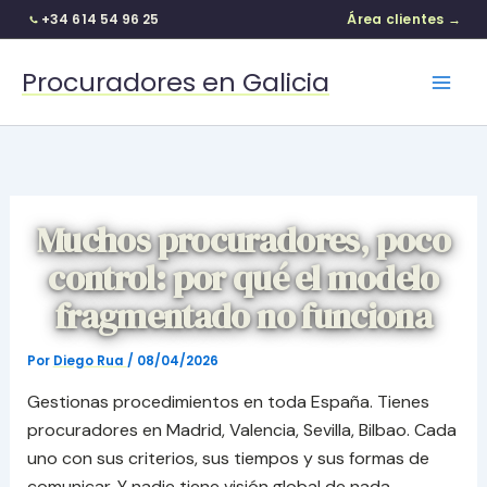
+34 614 54 96 25
Área clientes →
Ir
Procuradores en Galicia
al
contenido
Muchos procuradores, poco
control: por qué el modelo
fragmentado no funciona
Por
Diego Rua
/
08/04/2026
Gestionas procedimientos en toda España. Tienes
procuradores en Madrid, Valencia, Sevilla, Bilbao. Cada
uno con sus criterios, sus tiempos y sus formas de
comunicar. Y nadie tiene visión global de nada.