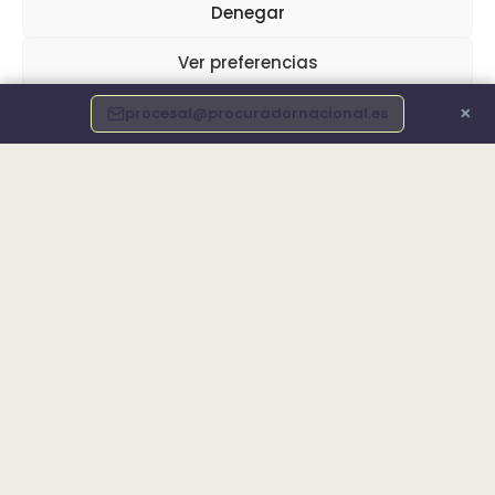
Denegar
Ver preferencias
×
procesal@procuradornacional.es
Política de cookies
Info Legal
Declaración de accesibilidad
Diego Rúa Sobrino
ZAR PROCURADOR NACIONAL
Procurador de los Tribunales. Coordinador
regional de Galicia y responsable de ZAR